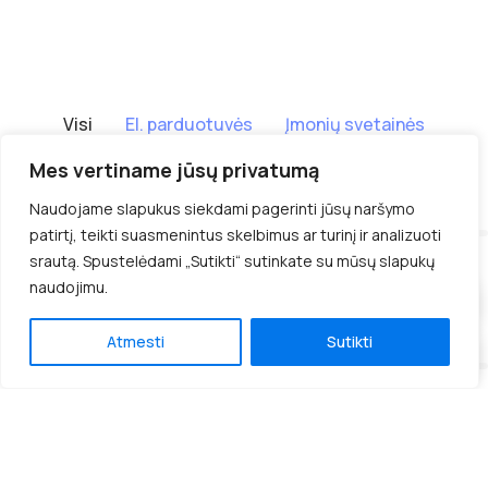
Visi
El. parduotuvės
Įmonių svetainės
Sistemos programavimas
Mes vertiname jūsų privatumą
Naudojame slapukus siekdami pagerinti jūsų naršymo
patirtį, teikti suasmenintus skelbimus ar turinį ir analizuoti
srautą. Spustelėdami „Sutikti“ sutinkate su mūsų slapukų
Mazojiragaine.lt
naudojimu.
Susisiekime per
WhatsApp
Sistemos programavimas
Atmesti
Sutikti
Susisiekime per
Viber
Ntstatyba.lt
Įmonių svetainės