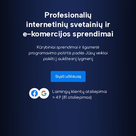
Profesionalių
internetinių svetainių ir
e-komercijos sprendimai
Kūrybiniai sprendimai ir ilgametė
programavimo patirtis padės Jūsų veiklai
pakilti į aukštesnį lygmenį
Siųsti užklausą
Laimingų klientų atsiliepimai
⭐ 4.9 (81 atsiliepimas)