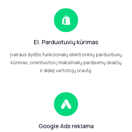
mantas@gsoft.lt
TELEFONAS
+370 605
85360
El. Parduotuvių kūrimas
WhatsApp
Viber
Įvairaus dydžio funkcionalių elektroninių parduotuvių
kūrimas, orientuotos į maksimalių pardavimų skaičių
ir didelį vartotojų srautą.
Google Ads reklama