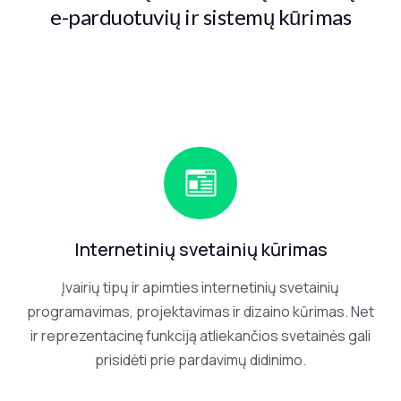
e-parduotuvių ir sistemų kūrimas
Paslaugos
02
Atlikti
03
darbai
Atsiliepimai
04
Kainos
05
Internetinių svetainių kūrimas
Kontaktai
06
Įvairių tipų ir apimties internetinių svetainių
programavimas, projektavimas ir dizaino kūrimas. Net
SUSISIEKIME
ir reprezentacinę funkciją atliekančios svetainės gali
prisidėti prie pardavimų didinimo.
EL. PAŠTAS