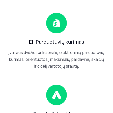
mantas@gsoft.lt
TELEFONAS
+370 605
85360
El. Parduotuvių kūrimas
WhatsApp
Viber
Įvairaus dydžio funkcionalių elektroninių parduotuvių
kūrimas, orientuotos į maksimalių pardavimų skaičių
ir didelį vartotojų srautą.