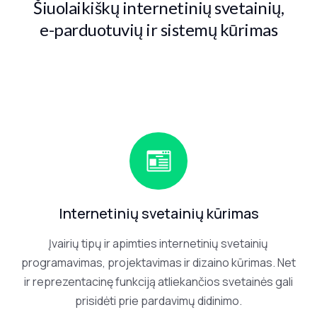
Pagrindinis
01
Šiuolaikiškų internetinių svetainių,
e-parduotuvių ir sistemų kūrimas
Paslaugos
02
Atlikti
03
darbai
Atsiliepimai
04
Kainos
05
Internetinių svetainių kūrimas
Kontaktai
06
Įvairių tipų ir apimties internetinių svetainių
programavimas, projektavimas ir dizaino kūrimas. Net
SUSISIEKIME
ir reprezentacinę funkciją atliekančios svetainės gali
prisidėti prie pardavimų didinimo.
EL. PAŠTAS