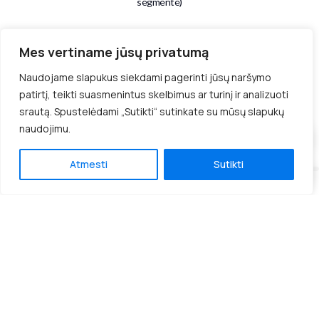
segmente)
Mes vertiname jūsų privatumą
Naudojame slapukus siekdami pagerinti jūsų naršymo
patirtį, teikti suasmenintus skelbimus ar turinį ir analizuoti
Visi
El. parduotuvės
Įmonių svetainės
srautą. Spustelėdami „Sutikti“ sutinkate su mūsų slapukų
Sistemos programavimas
naudojimu.
Susisiekime per
WhatsApp
Atmesti
Sutikti
Susisiekime per
Viber
Mazojiragaine.lt
Sistemos programavimas
Ntstatyba.lt
Įmonių svetainės